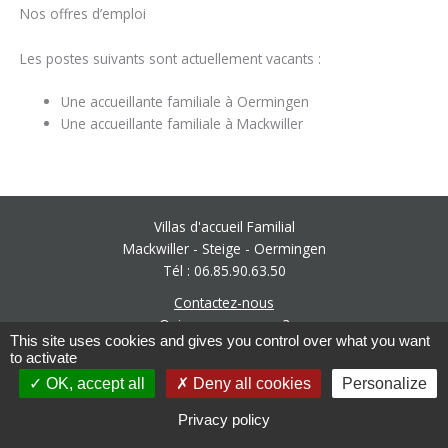
Nos offres d’emploi
Les postes suivants sont actuellement vacants :
Une accueillante familiale à Oermingen
Une accueillante familiale à Mackwiller
Villas d'accueil Familial
Mackwiller - Steige - Oermingen
Tél : 06.85.90.63.50
Contactez-nous
Qui sommes-nous ?
This site uses cookies and gives you control over what you want
Mentions légales
to activate
Gestion des cookies
OK, accept all
Deny all cookies
Personalize
Privacy policy